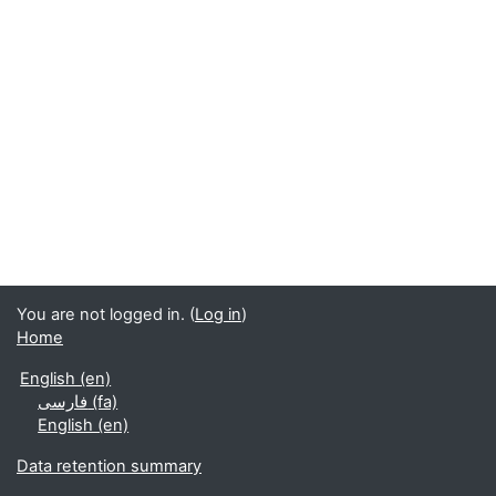
You are not logged in. (
Log in
)
Home
English ‎(en)‎
فارسی ‎(fa)‎
English ‎(en)‎
Data retention summary